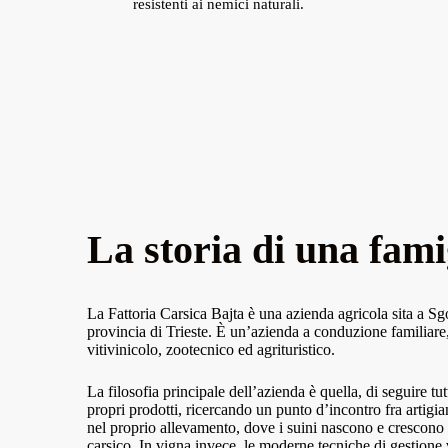
resistenti ai nemici naturali.
La storia di una fami
La Fattoria Carsica Bajta è una azienda agricola sita a Sgo
provincia di Trieste. È un’azienda a conduzione familiare,
vitivinicolo, zootecnico ed agrituristico.
La filosofia principale dell’azienda è quella, di seguire tutt
propri prodotti, ricercando un punto d’incontro fra artigian
nel proprio allevamento, dove i suini nascono e crescono a
carsico. In vigna invece, le moderne tecniche di gestione