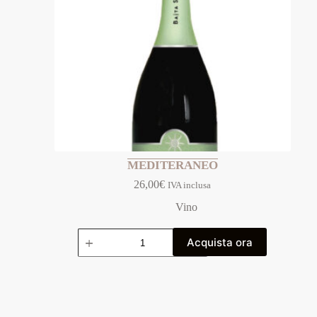
MEDITERANEO
26,00
€
IVA inclusa
Vino
Acquista ora