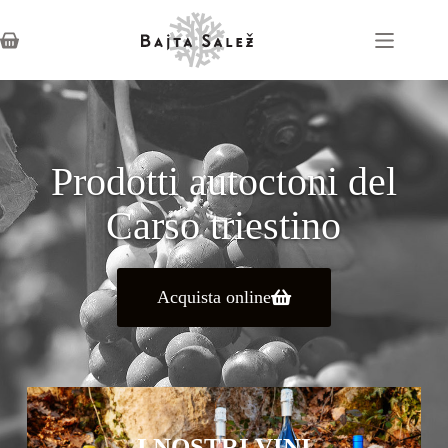
Prodotti autoctoni del
Carso triestino
Acquista online
I NOSTRI VINI