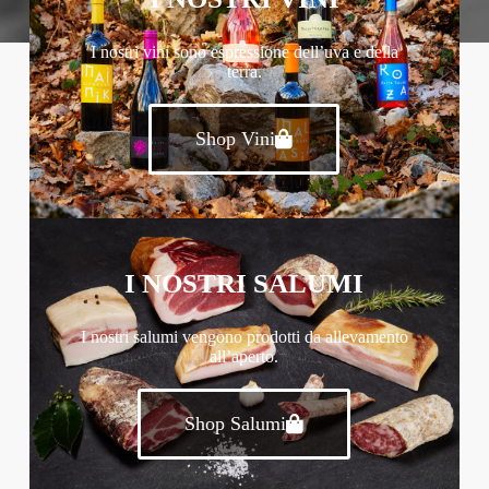
I nostri vini sono espressione dell’uva e della
terra.
Shop Vini
I NOSTRI SALUMI
I nostri salumi vengono prodotti da allevamento
all’aperto.
Shop Salumi