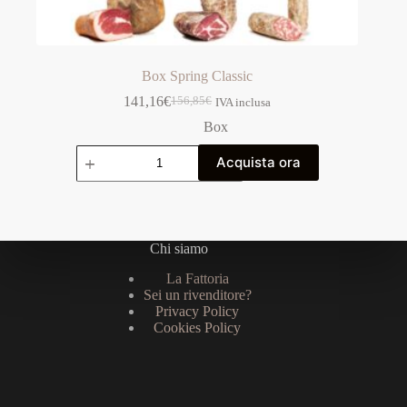
Box Spring Classic
141,16
€
156,85
€
IVA inclusa
Il
Il
prezzo
prezzo
Box
originale
attuale
Box
era:
è:
Acquista ora
Spring
156,85€.
141,16€.
Classic
quantità
Chi siamo
La Fattoria
Sei un rivenditore?
Privacy Policy
Cookies Policy