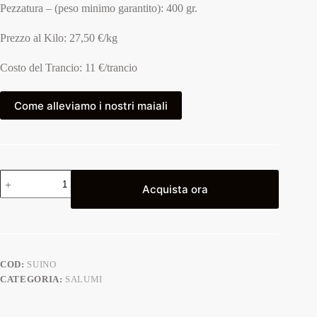
Pezzatura – (peso minimo garantito): 400 gr.
Prezzo al Kilo: 27,50 €/kg
Costo del Trancio: 11 €/trancio
Come alleviamo i nostri maiali
Acquista ora
COD:
SUINO
CATEGORIA:
SALUMI