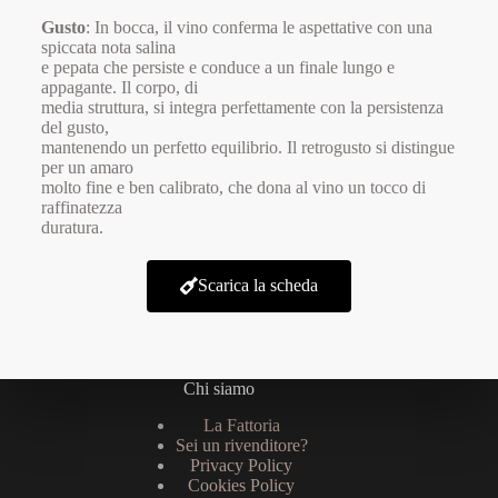
Gusto
: In bocca, il vino conferma le aspettative con una
spiccata nota salina
e pepata che persiste e conduce a un finale lungo e
appagante. Il corpo, di
media struttura, si integra perfettamente con la persistenza
del gusto,
mantenendo un perfetto equilibrio. Il retrogusto si distingue
per un amaro
molto fine e ben calibrato, che dona al vino un tocco di
raffinatezza
duratura.
Scarica la scheda
Chi siamo
La Fattoria
Sei un rivenditore?
Privacy Policy
Cookies Policy