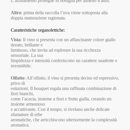
L’affinamento prosegue in bottiglia per almeno 4 anni.
Altro
: prima della raccolta l’uva viene sottoposta alla
doppia maturazione ragionata.
Caratteristiche organolettiche:
Vista
: Il vino si presenta con un affascinante colore giallo
dorato, brillante e
luminoso, che invita ad esplorare la sua ricchezza
sensoriale. La sua
limpidezza e intensità conferiscono un carattere suadente e
irresistibile.
Olfatto
: All’olfatto, il vino si presenta deciso ed espressivo,
privo di
esitazioni. Il bouquet regala una raffinata combinazione di
fiori bianchi,
come l’acacia, insieme a fiori e frutta gialla, creando un
insieme armonioso
e accattivante. Con il tempo, si rivelano anche delicate
sfumature di erbe
aromatiche, che arricchiscono ulteriormente la complessità
aromatica.